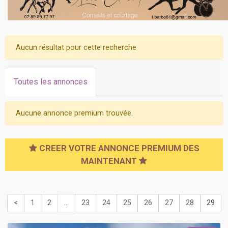
Aucun résultat pour cette recherche
Toutes les annonces
Aucune annonce premium trouvée.
CREER VOTRE ANNONCE PREMIUM DES
MAINTENANT
<
1
2
...
23
24
25
26
27
28
29