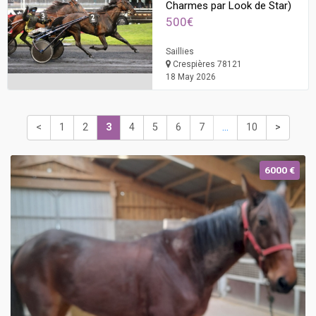
Charmes par Look de Star)
500€
Saillies
Crespières 78121
18 May 2026
<
1
2
3
4
5
6
7
...
10
>
6000 €