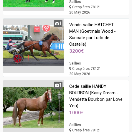
Saillies
Crespières 78121
20 May 2026
1
Vends saillie HATCHET
MAN (Goetmals Wood -
Suricate par Ludo de
Castelle)
3200€
Saillies
Crespières 78121
20 May 2026
1
Cède saillie HANDY
BOURBON (Kaisy Dream -
Vendetta Bourbon par Love
You)
1000€
Saillies
Crespières 78121