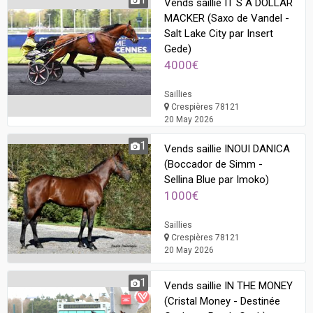
Vends saillie IT S A DOLLAR
MACKER (Saxo de Vandel -
Salt Lake City par Insert
Gede)
4000€
Saillies
Crespières 78121
20 May 2026
1
Vends saillie INOUI DANICA
(Boccador de Simm -
Sellina Blue par Imoko)
1000€
Saillies
Crespières 78121
20 May 2026
1
Vends saillie IN THE MONEY
(Cristal Money - Destinée