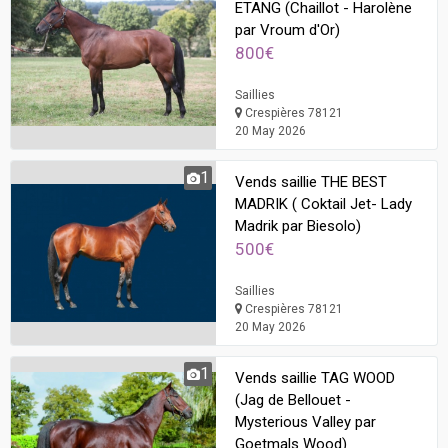
ETANG (Chaillot - Harolène
par Vroum d'Or)
800€
Saillies
Crespières 78121
20 May 2026
1
Vends saillie THE BEST
MADRIK ( Coktail Jet- Lady
Madrik par Biesolo)
500€
Saillies
Crespières 78121
20 May 2026
1
Vends saillie TAG WOOD
(Jag de Bellouet -
Mysterious Valley par
Goetmals Wood)