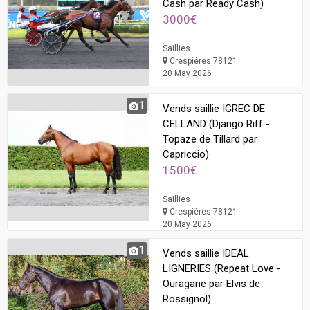
Cash par Ready Cash)
3000€
Saillies
Crespières 78121
20 May 2026
1
Vends saillie IGREC DE
CELLAND (Django Riff -
Topaze de Tillard par
Capriccio)
1500€
Saillies
Crespières 78121
20 May 2026
1
Vends saillie IDEAL
LIGNERIES (Repeat Love -
Ouragane par Elvis de
Rossignol)