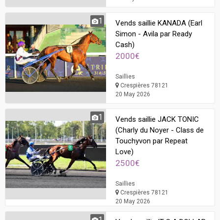
1
Vends saillie KANADA (Earl
Simon - Avila par Ready
Cash)
2000€
Saillies
Crespières 78121
20 May 2026
1
Vends saillie JACK TONIC
(Charly du Noyer - Class de
Touchyvon par Repeat
Love)
2500€
Saillies
Crespières 78121
20 May 2026
1