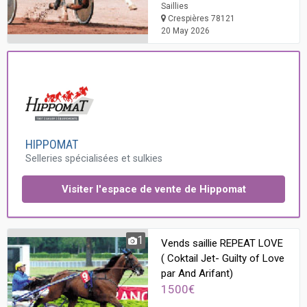
Saillies
Crespières 78121
20 May 2026
HIPPOMAT
Selleries spécialisées et sulkies
Visiter l'espace de vente de Hippomat
1
Vends saillie REPEAT LOVE
( Coktail Jet- Guilty of Love
par And Arifant)
1500€