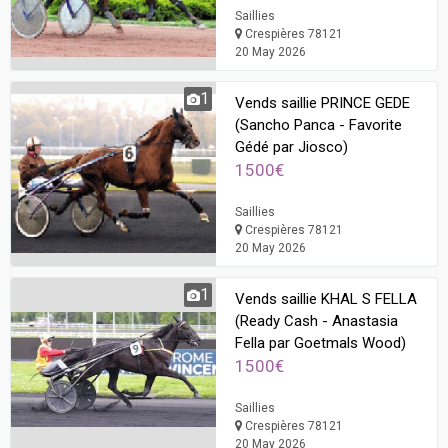
Saillies
Crespières 78121
20 May 2026
1
Vends saillie PRINCE GEDE
(Sancho Panca - Favorite
Gédé par Jiosco)
1500€
Saillies
Crespières 78121
20 May 2026
1
Vends saillie KHAL S FELLA
(Ready Cash - Anastasia
Fella par Goetmals Wood)
1500€
Saillies
Crespières 78121
20 May 2026