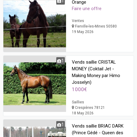
1
Orange
Faire une offre
Ventes
Fierville-les-Mines 50580
19 May 2026
1
Vends saillie CRISTAL
MONEY (Coktail Jet -
Making Money par Himo
Josselyn)
1000€
Saillies
Crespières 78121
18 May 2026
1
Vends saillie BRIAC DARK
(Prince Gédé - Queen des