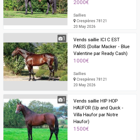
2000€
Saillies
Crespières 78121
20 May 2026
1
Vends saillie ICI C EST
PARIS (Dollar Macker - Blue
Valentine par Ready Cash)
1000€
Saillies
Crespières 78121
20 May 2026
1
Vends saillie HIP HOP
HAUFOR (Up and Quick -
Villa Haufor par Notre
Haufor)
1500€