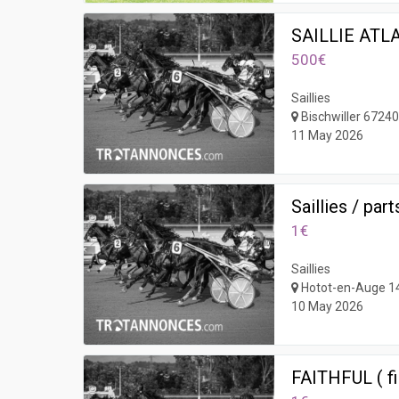
SAILLIE ATL
500€
Saillies
Bischwiller 6724
11 May 2026
Saillies / part
1€
Saillies
Hotot-en-Auge 1
10 May 2026
FAITHFUL ( fil