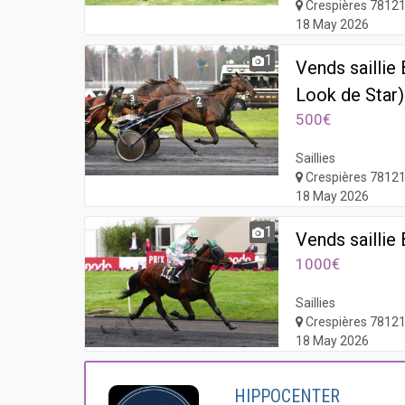
Crespières 7812
18 May 2026
1
Vends sailli
Look de Star)
500€
Saillies
Crespières 7812
18 May 2026
1
Vends saillie 
1000€
Saillies
Crespières 7812
18 May 2026
HIPPOCENTER