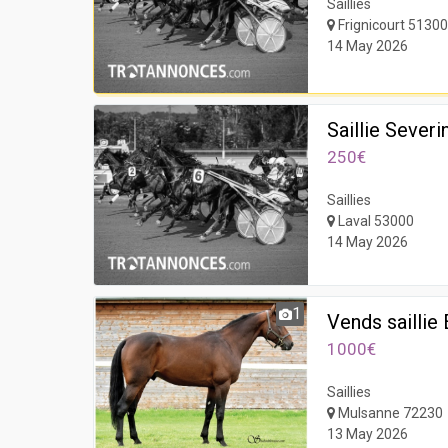
Saillies
Frignicourt 5130
14 May 2026
Saillie Sever
250€
Saillies
Laval 53000
14 May 2026
1
Vends sailli
1000€
Saillies
Mulsanne 72230
13 May 2026