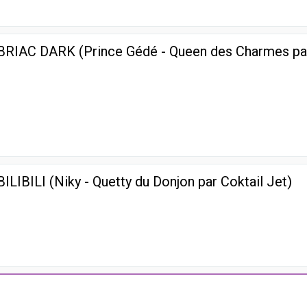
1
e BRIAC DARK (Prince Gédé - Queen des Charmes pa
1
BILIBILI (Niky - Quetty du Donjon par Coktail Jet)
1