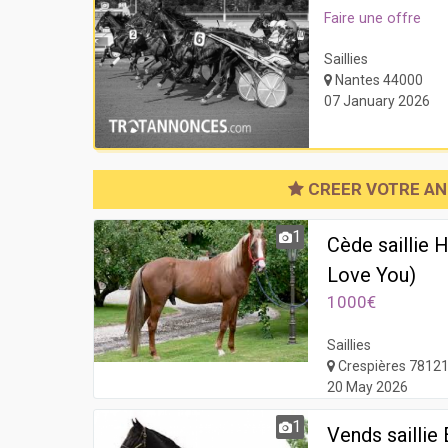
Faire une offre
Saillies
Nantes 44000
07 January 2026
CREER VOTRE A
1
Cède saillie
Love You)
1000€
Saillies
Crespières 7812
20 May 2026
1
Vends sailli