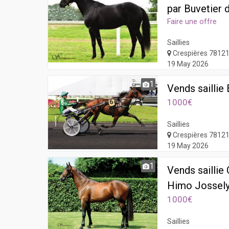
par Buvetier 
Faire une offre
Saillies
Crespières 7812
19 May 2026
1
Vends saillie
1000€
Saillies
Crespières 7812
19 May 2026
1
Vends sailli
Himo Jossely
1000€
Saillies