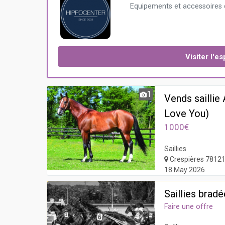
Equipements et accessoires 
Visiter l'
1
Vends sailli
Love You)
1000€
Saillies
Crespières 7812
18 May 2026
Saillies bra
Faire une offre