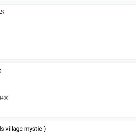
AS
0
s
4430
s village mystic )