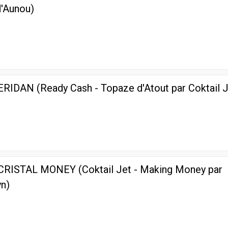
d'Aunou)
1
 ERIDAN (Ready Cash - Topaze d'Atout par Coktail J
1
e CRISTAL MONEY (Coktail Jet - Making Money par
n)