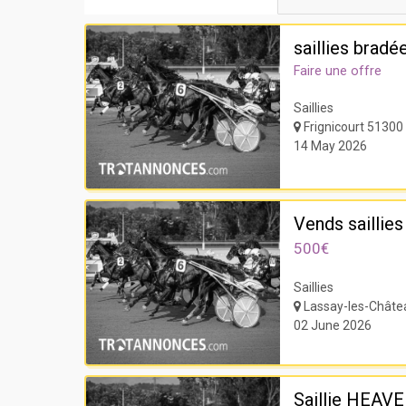
saillies brad
Faire une offre
Saillies
Frignicourt 51300
14 May 2026
Vends saillies
500€
Saillies
Lassay-les-Châte
02 June 2026
Saillie HEAV