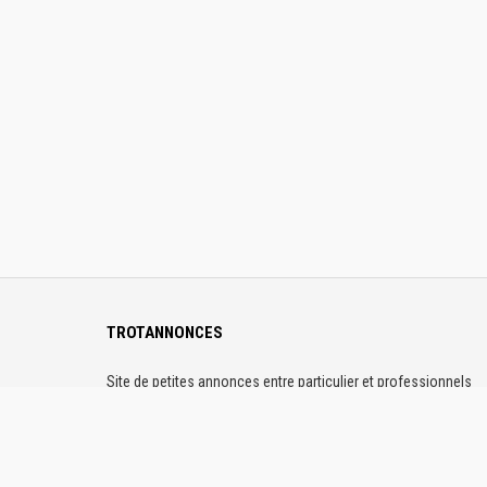
TROTANNONCES
Site de petites annonces entre particulier et professionnels
dédiés au passionnés de trot partout en France. Sur
Trotannonces, publiez gratuitement vos annonces. Les profils
sont vérifiés et la plateforme 100% sécurisée.