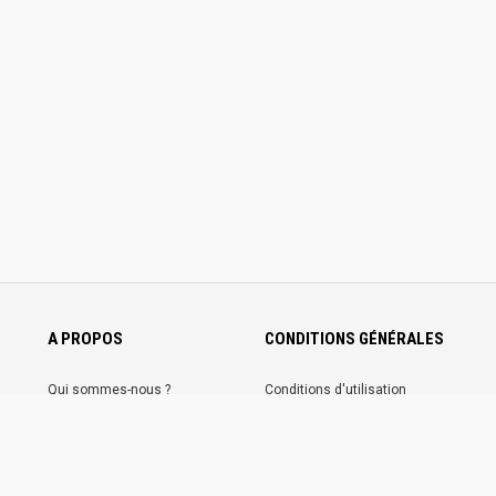
A PROPOS
CONDITIONS GÉNÉRALES
Qui sommes-nous ?
Conditions d'utilisation
Nous contacter
Conditions générales de ventes
Communiquez sur
Mentions légales
Trotannonces
Politique de confidentialité