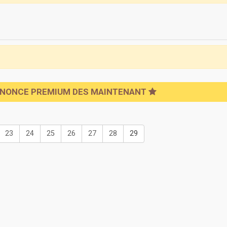
NNONCE PREMIUM DES MAINTENANT
23
24
25
26
27
28
29