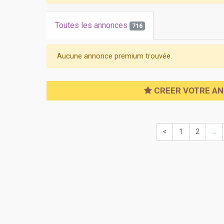
Toutes les annonces
716
Aucune annonce premium trouvée.
CREER VOTRE A
<
1
2
...