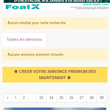
Aucun résultat pour cette recherche
Toutes les annonces
Aucune annonce premium trouvée.
CREER VOTRE ANNONCE PREMIUM DES
MAINTENANT
<
1
2
...
23
24
25
26
27
28
29