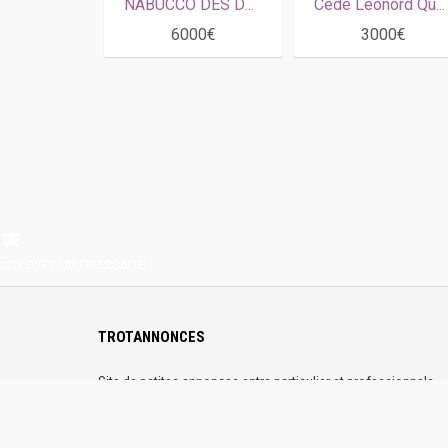
NABUCCO DES DUNES
Cède Léonord Quesnot
6000€
3000€
Envoyer un message
TROTANNONCES
Site de petites annonces entre particulier et professionnels
dédiés au passionnés de trot partout en France. Sur
Trotannonces, publiez gratuitement vos annonces. Les profils
sont vérifiés et la plateforme 100% sécurisée.