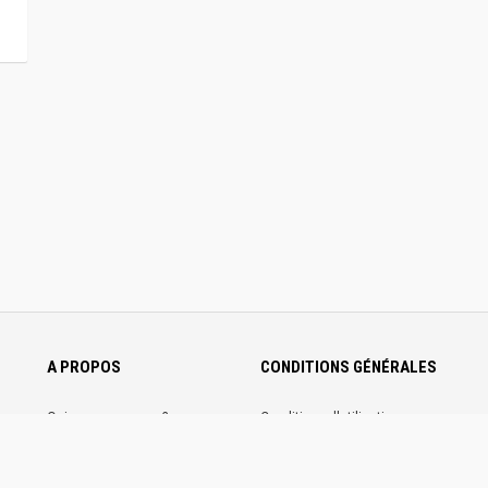
A PROPOS
CONDITIONS GÉNÉRALES
Qui sommes-nous ?
Conditions d'utilisation
Nous contacter
Conditions générales de ventes
Communiquez sur
Mentions légales
Trotannonces
Politique de confidentialité