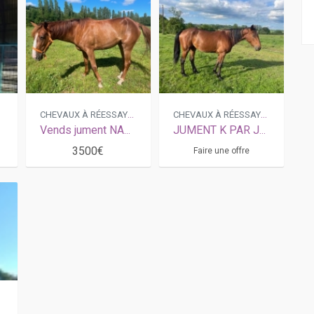
R
CHEVAUX À RÉESSAYER
CHEVAUX À RÉESSAYER
Vends jument NAHIA D HERIPRE (Gu d'Héripré - Hiroune d'Héripré par Niky)
JUMENT K PAR JUMENT K PAR DREAMER DELO (READY CASH/COKTAIL JET). LOCATION ET VENTE POSSIBLE
3500€
Faire une offre
R