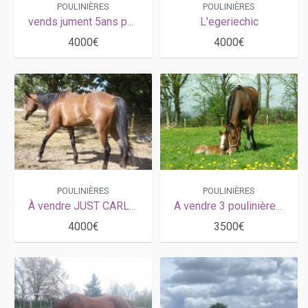
POULINIÈRES
POULINIÈRES
vends jument 5ans pour pouliniere
L'egeriechic
4000€
4000€
POULINIÈRES
POULINIÈRES
À vendre JUST CARLESS
A vendre 3 poulinières car retraite
4000€
3500€