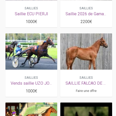
SAILLIES
SAILLIES
Saillie ECU PIERJI
Saillie 2026 de Gamay de l'Iton (Bird Parker x Story de l'Iton par Buvetier d'Aunou)
1000€
2200€
SAILLIES
SAILLIES
Vends saillie UZO JOSSELYN (Love You - Lezira Josselyn par Workaholic)
SAILLIE FALCAO DE LAURMA
1000€
Faire une offre