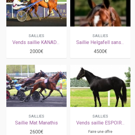
SAILLIES
SAILLIES
Vends saillie KANADA (Earl Simon - Avila par Ready Cash)
Saillie Helgafell sans tva
2000€
4500€
SAILLIES
SAILLIES
Saillie Mat Manathis
Vends saillie ESPOIR PRESTANCE (Ready Cash - Quelle Prestance par Buvetier d'Aunou)
2600€
Faire une offre