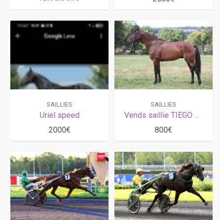
SAILLIES
SAILLIES
Uriel speed
Vends saillie TIEGO D ETANG (Chaillot - Harolène par Vroum d'Or)
2000€
800€