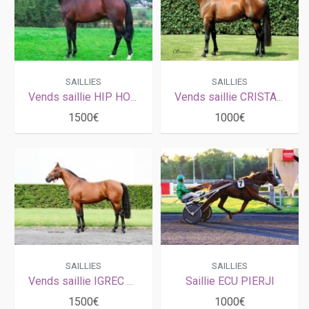
SAILLIES
SAILLIES
Vends saillie HIP HOP HAUFOR (Up and Quick - Villa Haufor par Notre Haufor)
Vends saillie CRISTAL MONEY (Coktail Jet - Making Money par Himo Josselyn)
1500€
1000€
SAILLIES
SAILLIES
Vends saillie IGREC DE CELLAND (Django Riff - Topaze de Tillard par Capriccio)
Saillie ECU PIERJI
1500€
1000€