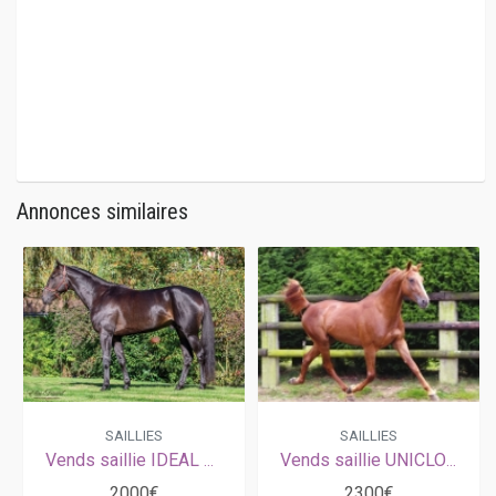
Annonces similaires
SAILLIES
SAILLIES
Vends saillie IDEAL LIGNERIES (Repeat Love - Ouragane par Elvis de Rossignol)
Vends saillie UNICLOVE (Look de Star - Linda Somolli par Workaholic)
2000€
2300€