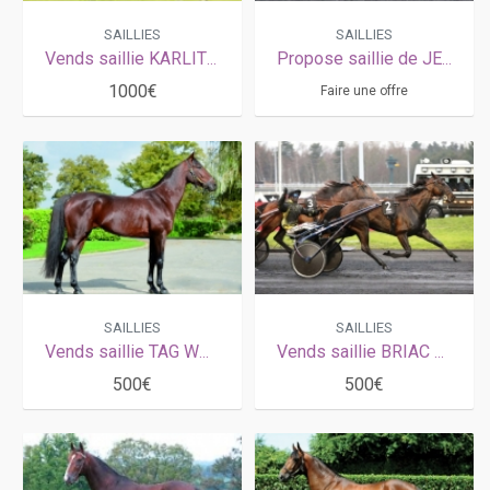
SAILLIES
SAILLIES
Vends saillie KARLITO (Ready Cash - Carlita par Rombaldi)
Propose saillie de JEAN BALTHAZAR
1000€
Faire une offre
SAILLIES
SAILLIES
Vends saillie TAG WOOD (Jag de Bellouet - Mysterious Valley par Goetmals Wood)
Vends saillie BRIAC DARK (Prince Gédé - Queen des Charmes par Look de Star)
500€
500€