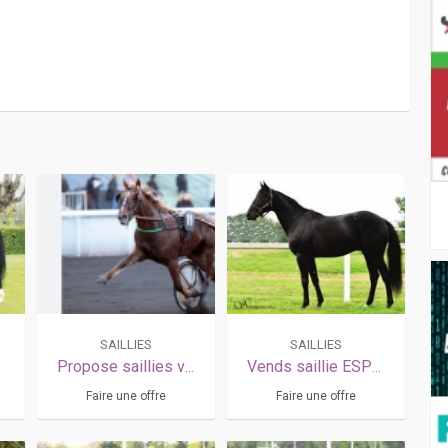
SAILLIES
SAILLIES
Propose saillies vente ou arrangement prime eleveur
Vends saillie ESPOIR PRESTANCE (Ready Cash - Quelle Prestance par Buvetier d'Aunou)
Faire une offre
Faire une offre