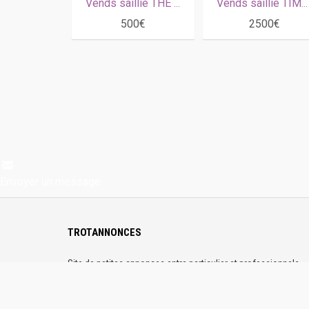
Vends saillie THE BEST MADRIK ( Coktail Jet- Lady Madrik par Biesolo)
Vends saillie TIMOKO (Imoko - Kiss Me Coulonces par And Arifant)
500€
2500€
Envoyer un message
TROTANNONCES
Site de petites annonces entre particulier et professionnels
dédiés au passionnés de trot partout en France. Sur
Trotannonces, publiez gratuitement vos annonces. Les profils
sont vérifiés et la plateforme 100% sécurisée.