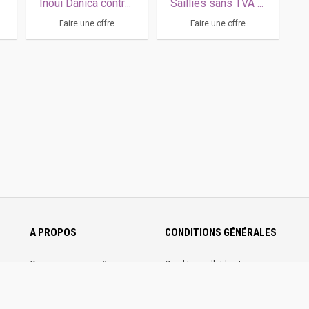
Inoui Danica contre 50% de la prime
Saillies sans TVA 2026
Faire une offre
Faire une offre
A PROPOS
CONDITIONS GÉNÉRALES
Qui sommes-nous ?
Conditions d'utilisation
Nous contacter
Conditions générales de ventes
Communiquez sur
Mentions légales
Trotannonces
Politique de confidentialité