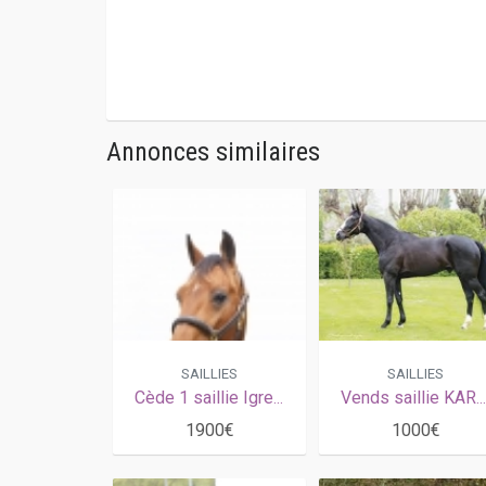
Annonces similaires
SAILLIES
SAILLIES
Cède 1 saillie Igrec de Celland
Vends saillie KARLITO (Ready Cash - Carlita par Rombaldi)
1900€
1000€