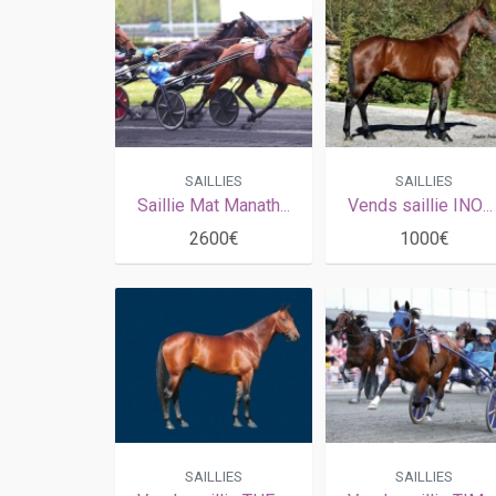
SAILLIES
SAILLIES
Saillie Mat Manathis
Vends saillie INOUI DANICA (Boccador de Simm - Sellina Blue par Imoko)
2600€
1000€
SAILLIES
SAILLIES