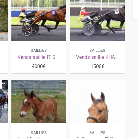
SAILLIES
SAILLIES
Vends saillie IT S A DOLLAR MACKER (Saxo de Vandel - Salt Lake City par Insert Gede)
Vends saillie KHAL S FELLA (Ready Cash - Anastasia Fella par Goetmals Wood)
4000€
1500€
SAILLIES
SAILLIES