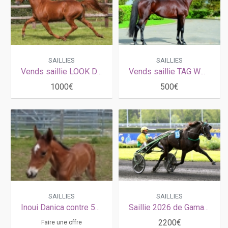
SAILLIES
SAILLIES
Vends saillie LOOK DE STAR (Coktail Jet - Corte par Lurabo)
Vends saillie TAG WOOD (Jag de Bellouet - Mysterious Valley par Goetmals Wood)
1000€
500€
SAILLIES
SAILLIES
Inoui Danica contre 50% de la prime
Saillie 2026 de Gamay de l'Iton (Bird Parker x Story de l'Iton par Buvetier d'Aunou)
2200€
Faire une offre