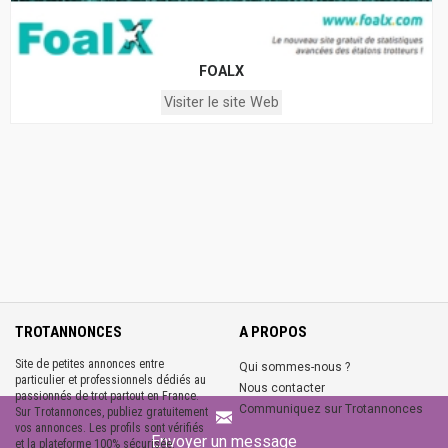
FOALX
Visiter le site Web
TROTANNONCES
A PROPOS
Site de petites annonces entre
Qui sommes-nous ?
particulier et professionnels dédiés au
Nous contacter
passionnés de trot partout en France.
Communiquez sur Trotannonces
Sur Trotannonces, publiez gratuitement
vos annonces. Les profils sont vérifiés
Envoyer un message
et la plateforme 100% sécurisée.