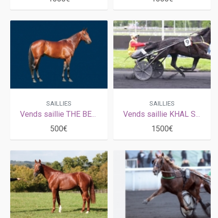
SAILLIES
SAILLIES
Vends saillie THE BEST MADRIK ( Coktail Jet- Lady Madrik par Biesolo)
Vends saillie KHAL S FELLA (Ready Cash - Anastasia Fella par Goetmals Wood)
500€
1500€