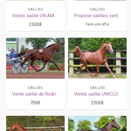
SAILLIES
SAILLIES
Vends saillie UN AMOUR D HAUFOR (Love You - Glamour d'Haufor par Passionnant)
Propose saillies vente ou arrangement prime eleveur
2500€
Faire une offre
SAILLIES
SAILLIES
Vente saillie de Rodrigo Jet pour 2026
Vends saillie UNICLOVE (Look de Star - Linda Somolli par Workaholic)
700€
2300€