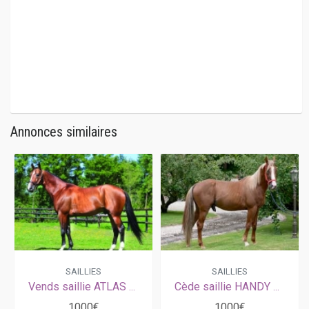
Annonces similaires
SAILLIES
SAILLIES
Vends saillie ATLAS DE JOUDES (Ready Cash - Queschua Love par Love You)
Cède saillie HANDY BOURBON (Kaisy Dream - Vendetta Bourbon par Love You)
1000€
1000€