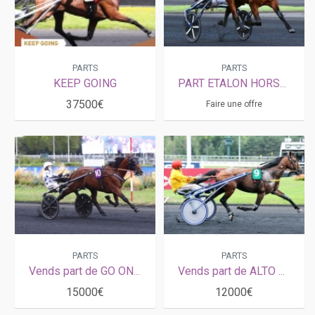
PARTS
PARTS
KEEP GOING
PART ETALON HORSY DREAM
37500€
Faire une offre
PARTS
PARTS
Vends part de GO ON BOY (Password - Balginette par Hasting)
Vends part de ALTO DE VIETTE (Ready Cash - Mini Ceinture par Dahir de Prélong) avec saillie 2026
15000€
12000€