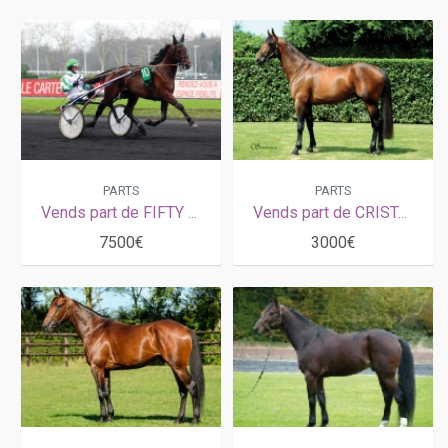
PARTS
PARTS
Vends part de FIFTY KALOUMA (Ready Cash - Sadaya de Cerisy par Kiwi)
Vends part de CRISTAL MONEY (Coktail Jet - Making Money par Himo Josselyn)
7500€
3000€