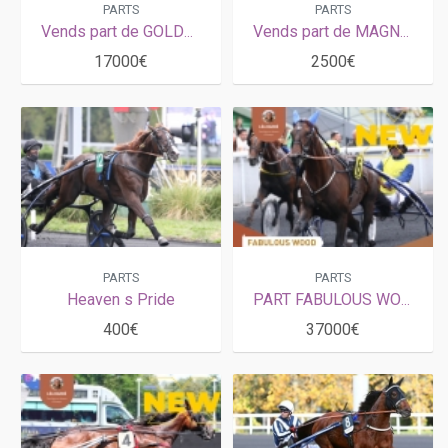
PARTS
PARTS
Vends part de GOLDEN BRIDGE (Ready Cash-Usenza par Coktail Jet) avec saillie 2026.
Vends part de MAGNIFICENT RODNEY (Coktail Jet - Bodomie par Podosis) avec saillie 2026
17000€
2500€
PARTS
PARTS
Heaven s Pride
PART FABULOUS WOOD
400€
37000€