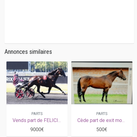
Annonces similaires
PARTS
PARTS
Vends part de FELICIANO (Ready Cash-Ravanella par Jain de Béval) avec saillie 2026. Prix: 9000 € HT
Cède part de exit money
9000€
500€