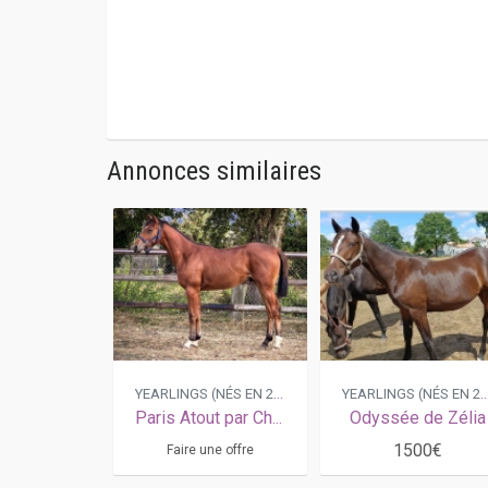
Annonces similaires
YEARLINGS (NÉS EN 2025)
YEARLINGS (NÉS EN
Paris Atout par Charly du Noyer , très belle souche de KRACK TIME ATOUT
Odyssée de Zélia
1500€
Faire une offre