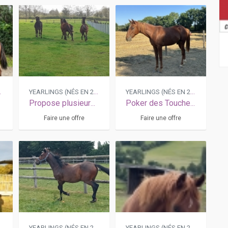
 2025)
YEARLINGS (NÉS EN 2025)
YEARLINGS (NÉS EN 2025)
Propose plusieurs yearlings Mâles et femelles
Poker des Touches Magnificent Rodney × Citadella
Faire une offre
Faire une offre
 2025)
YEARLINGS (NÉS EN 2025)
YEARLINGS (NÉS EN 2025)