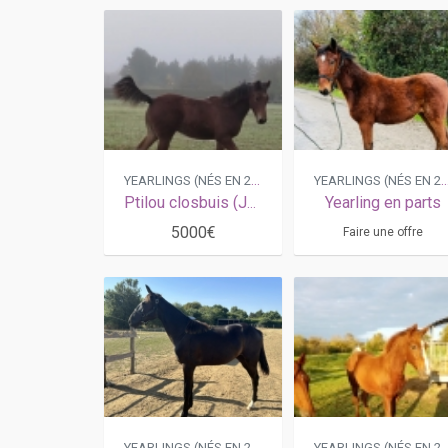
YEARLINGS (NÉS EN 2025)
YEARLINGS (NÉS EN
Ptilou closbuis (Joyner sport x Danseuse d'am (Coktail jet))
Yearling en parts
5000€
Faire une offre
YEARLINGS (NÉS EN 2025)
YEARLINGS (NÉS EN