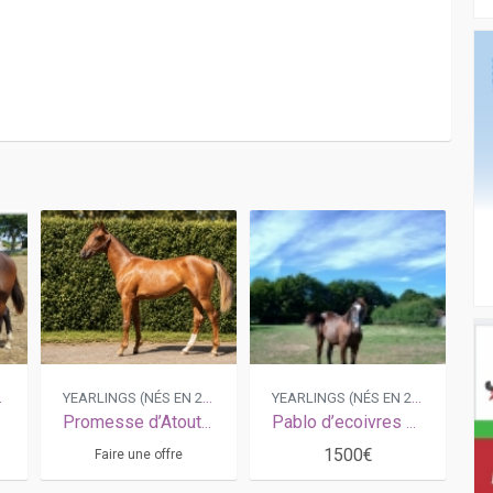
 2025)
YEARLINGS (NÉS EN 2025)
YEARLINGS (NÉS EN 2025)
Promesse d’Atout par Gu d’Heripré famille classique
Pablo d’ecoivres par Voluntary dream et Dolce vita d’em
1500€
Faire une offre