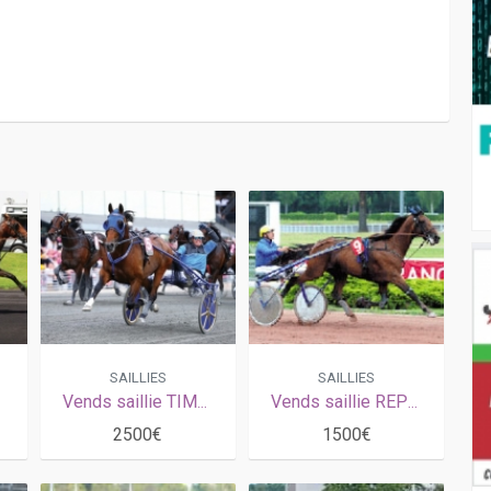
SAILLIES
SAILLIES
Vends saillie TIMOKO (Imoko - Kiss Me Coulonces par And Arifant)
Vends saillie REPEAT LOVE ( Coktail Jet- Guilty of Love par And Arifant)
2500€
1500€