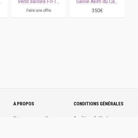
Vend saillies FIFTY KALOUMA ( READY CASH & SADAYA DE CERISY )
Saillie Akim du Cap Vert
350€
Faire une offre
A PROPOS
CONDITIONS GÉNÉRALES
Qui sommes-nous ?
Conditions d'utilisation
Nous contacter
Conditions générales de ventes
Communiquez sur
Mentions légales
Trotannonces
Politique de confidentialité