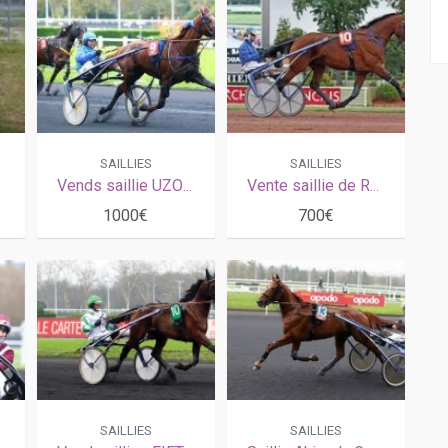
SAILLIES
SAILLIES
Vends saillie UZO JOSSELYN (Love You - Lezira Josselyn par Workaholic)
Vente saillie de Rodrigo Jet pour 2026
1000€
700€
SAILLIES
SAILLIES