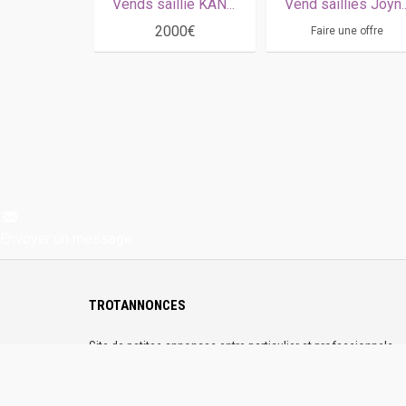
Vends saillie KANADA (Earl Simon - Avila par Ready Cash)
Vend saillies Joyner sport ( Dollar Macker & Carla du Padoueng )
2000€
Faire une offre
Envoyer un message
TROTANNONCES
Site de petites annonces entre particulier et professionnels
dédiés au passionnés de trot partout en France. Sur
Trotannonces, publiez gratuitement vos annonces. Les profils
sont vérifiés et la plateforme 100% sécurisée.