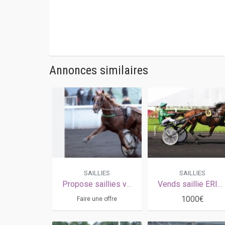
Annonces similaires
SAILLIES
SAILLIES
Propose saillies vente ou arrangement prime eleveur
Vends saillie ERIDAN (Ready Cash - Topaze d'Atout par Coktail Jet)
1000€
Faire une offre