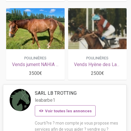
POULINIÈRES
POULINIÈRES
Vends jument NAHIA D HERIPRE (Gu d'Héripré - Hiroune d'Héripré par Niky)
Vends Hyène des Landiers 3ème catégorie
3500€
2500€
SARL LB TROTTING
leabarbe1
Voir toutes les annonces
Courti?re ? mon compte je vous propose mes
services afin de vous aider ? vendre ou ?