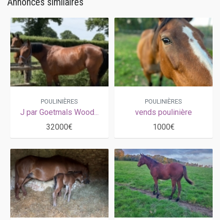
Annonces similaires
POULINIÈRES
POULINIÈRES
J par Goetmals Wood pleine de Krack Time Atout, souche exceptionnelle de READY CASH
vends poulinière
32000€
1000€