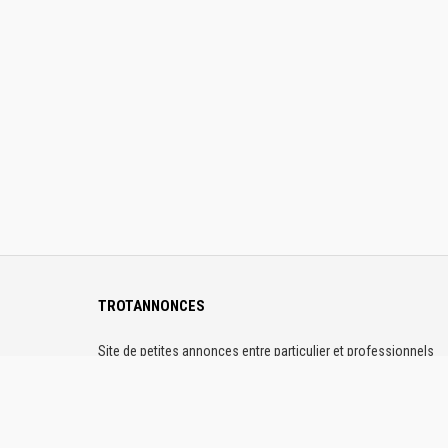
TROTANNONCES
Site de petites annonces entre particulier et professionnels
dédiés au passionnés de trot partout en France. Sur
Trotannonces, publiez gratuitement vos annonces. Les profils
sont vérifiés et la plateforme 100% sécurisée.