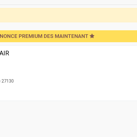
NNONCE PREMIUM DES MAINTENANT
AIR
e 27130