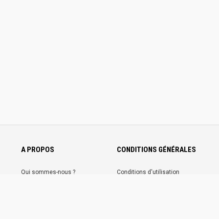
A PROPOS
CONDITIONS GÉNÉRALES
Qui sommes-nous ?
Conditions d'utilisation
Nous contacter
Conditions générales de ventes
Communiquez sur
Mentions légales
Trotannonces
Politique de confidentialité