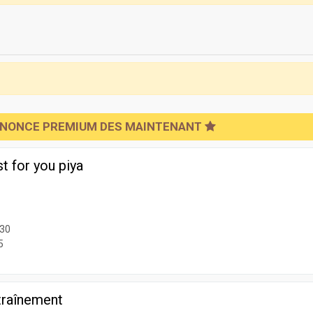
NNONCE PREMIUM DES MAINTENANT
t for you piya
230
5
traînement