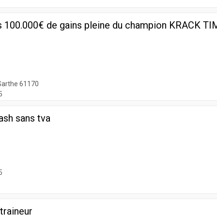
rus 100.000€ de gains pleine du champion KRACK T
Sarthe 61170
5
cash sans tva
5
traineur