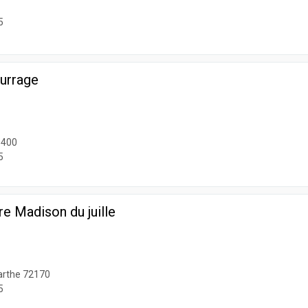
5
urrage
6400
5
re Madison du juille
rthe 72170
5