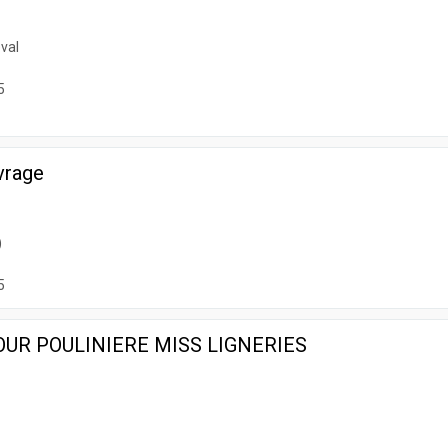
val
5
vrage
)
5
UR POULINIERE MISS LIGNERIES