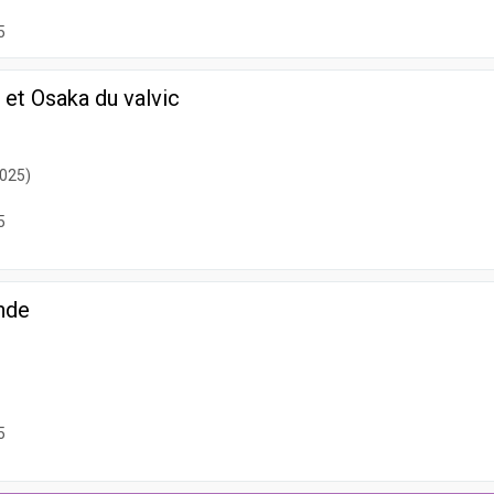
5
 et Osaka du valvic
2025)
5
nde
5