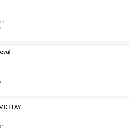
60
5
eval
5
 MOTTAY
er