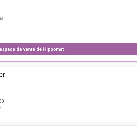
es
l'espace de vente de Hippomat
er
60
5