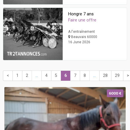
Hongre 7 ans
Faire une offre
A l'entraînement
Beauvais 60000
16 June 2026
<
1
2
...
4
5
6
7
8
...
28
29
>
6000 €