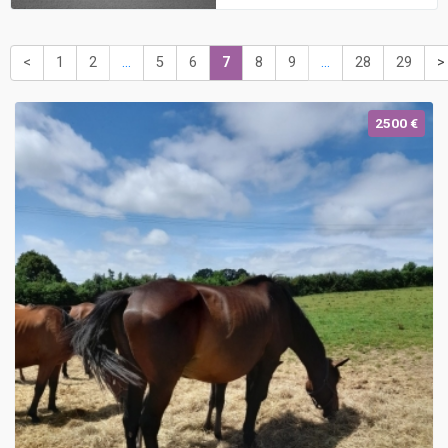
<
1
2
...
5
6
7
8
9
...
28
29
>
2500 €