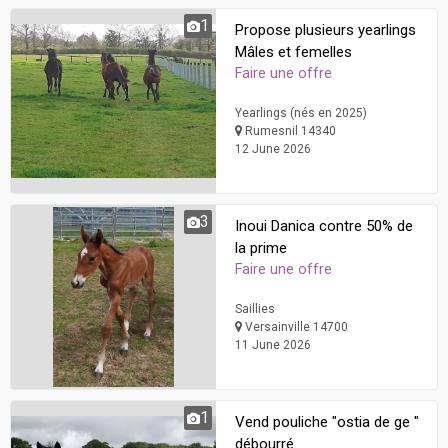
1
Propose plusieurs yearlings
Mâles et femelles
Faire une offre
Yearlings (nés en 2025)
Rumesnil 14340
12 June 2026
3
Inoui Danica contre 50% de
la prime
Faire une offre
Saillies
Versainville 14700
11 June 2026
1
Vend pouliche "ostia de ge "
débourré