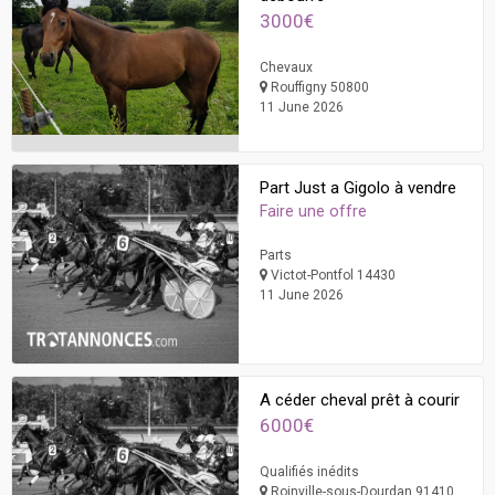
3000€
Chevaux
Rouffigny 50800
11 June 2026
Part Just a Gigolo à vendre
Faire une offre
Parts
Victot-Pontfol 14430
11 June 2026
A céder cheval prêt à courir
6000€
Qualifiés inédits
Roinville-sous-Dourdan 91410