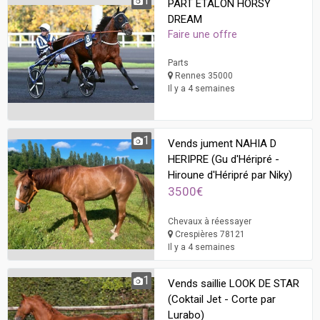
1
PART ETALON HORSY
DREAM
Faire une offre
Parts
Rennes 35000
Il y a 4 semaines
1
Vends jument NAHIA D
HERIPRE (Gu d'Héripré -
Hiroune d'Héripré par Niky)
3500€
Chevaux à réessayer
Crespières 78121
Il y a 4 semaines
1
Vends saillie LOOK DE STAR
(Coktail Jet - Corte par
Lurabo)