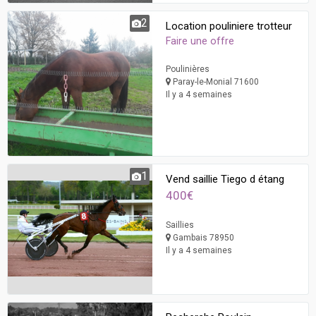
2
Location pouliniere trotteur
Faire une offre
Poulinières
Paray-le-Monial 71600
Il y a 4 semaines
1
Vend saillie Tiego d étang
400€
Saillies
Gambais 78950
Il y a 4 semaines