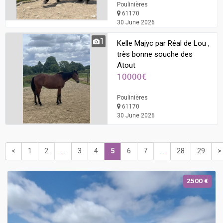
Poulinières
61170
30 June 2026
1
Kelle Majyc par Réal de Lou ,
très bonne souche des
Atout
10000€
Poulinières
61170
30 June 2026
<
1
2
...
3
4
5
6
7
...
28
29
>
2500 €