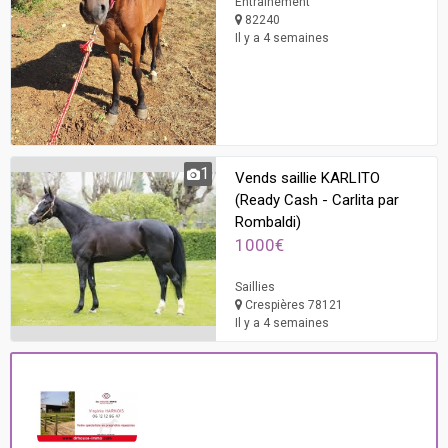
Entraînement
82240
Il y a 4 semaines
1
Vends saillie KARLITO
(Ready Cash - Carlita par
Rombaldi)
1000€
Saillies
Crespières 78121
Il y a 4 semaines