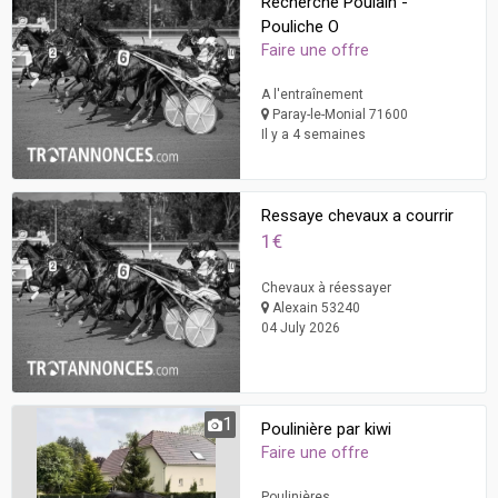
Recherche Poulain -
Pouliche O
Faire une offre
A l'entraînement
Paray-le-Monial 71600
Il y a 4 semaines
Ressaye chevaux a courrir
1€
Chevaux à réessayer
Alexain 53240
04 July 2026
1
Poulinière par kiwi
Faire une offre
Poulinières