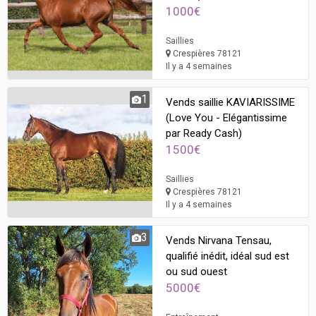
1000€
Saillies
Crespières 78121
Il y a 4 semaines
1
Vends saillie KAVIARISSIME
(Love You - Elégantissime
par Ready Cash)
1500€
Saillies
Crespières 78121
Il y a 4 semaines
3
Vends Nirvana Tensau,
qualifié inédit, idéal sud est
ou sud ouest
5000€