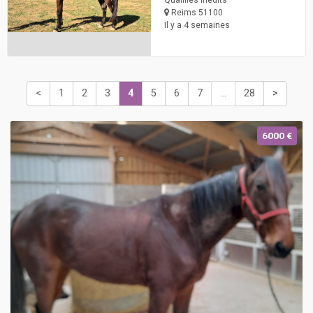
Qualifiés inédits
Reims 51100
Il y a 4 semaines
<
1
2
3
4
5
6
7
...
28
>
6000 €