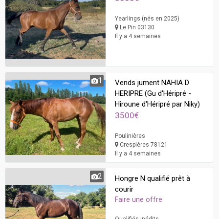
Yearlings (nés en 2025)
Le Pin 03130
Il y a 4 semaines
1
Vends jument NAHIA D
HERIPRE (Gu d'Héripré -
Hiroune d'Héripré par Niky)
3500€
Poulinières
Crespières 78121
Il y a 4 semaines
2
Hongre N qualifié prêt à
courir
Faire une offre