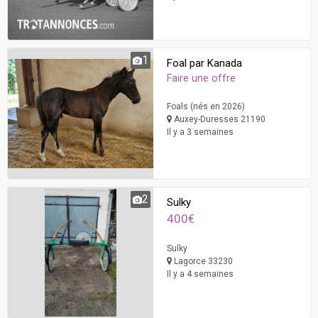
1
Foal par Kanada
Faire une offre
Foals (nés en 2026)
Auxey-Duresses 21190
Il y a 3 semaines
2
Sulky
400€
Sulky
Lagorce 33230
Il y a 4 semaines