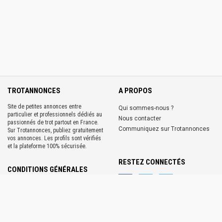
TROTANNONCES
A PROPOS
Site de petites annonces entre
Qui sommes-nous ?
particulier et professionnels dédiés au
Nous contacter
passionnés de trot partout en France.
Communiquez sur Trotannonces
Sur Trotannonces, publiez gratuitement
vos annonces. Les profils sont vérifiés
et la plateforme 100% sécurisée.
RESTEZ CONNECTÉS
CONDITIONS GÉNÉRALES
Conditions d'utilisation
Conditions générales de ventes
Mentions légales
Politique de confidentialité