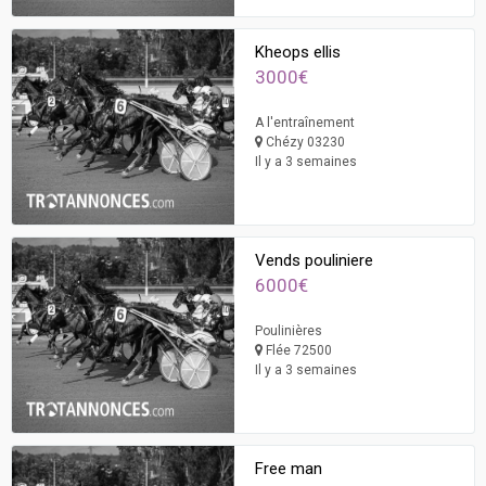
Kheops ellis
3000€
A l'entraînement
Chézy 03230
Il y a 3 semaines
Vends pouliniere
6000€
Poulinières
Flée 72500
Il y a 3 semaines
Free man