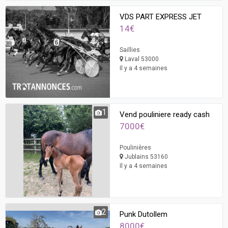
VDS PART EXPRESS JET
14€
Saillies
Laval 53000
Il y a 4 semaines
1
Vend pouliniere ready cash
7000€
Poulinières
Jublains 53160
Il y a 4 semaines
2
Punk Dutollem
8000€