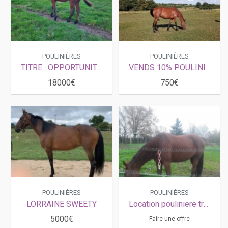
POULINIÈRES
POULINIÈRES
TITRE : OPPORTUNITÉ RARE : Poulinière pleine de VERY NICE MARCEAUX (Gr.1) et Nièce d'UHLAN DU VAL (1 M€)
VENDS 10% POULINIERE PLEINE DE GO ON BOY
18000€
750€
POULINIÈRES
POULINIÈRES
LORRAINE SWEETY
Location pouliniere trotteur
5000€
Faire une offre