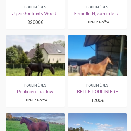
POULINIÈRES
POULINIÈRES
J par Goetmals Wood pleine de Krack Time Atout, souche exceptionnelle de READY CASH
Femelle N, sœur de classique
32000€
Faire une offre
POULINIÈRES
POULINIÈRES
Poulinière par kiwi
BELLE POULINIERE
1200€
Faire une offre