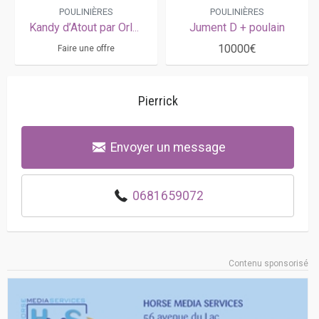
POULINIÈRES
POULINIÈRES
Kandy d’Atout par Orlando Vici mère Love You poulinée d’Express Jet et pleine de Saxo de Vandel
Jument D + poulain
10000€
Faire une offre
Pierrick
Envoyer un message
0681659072
Contenu sponsorisé