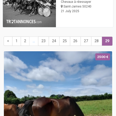
Chevaux à réessayer
Saint-James 50240
21 July 2025
<
1
2
...
23
24
25
26
27
28
29
2500 €