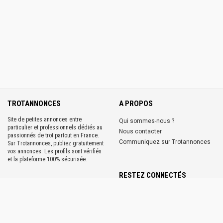
TROTANNONCES
A PROPOS
Site de petites annonces entre
Qui sommes-nous ?
particulier et professionnels dédiés au
Nous contacter
passionnés de trot partout en France.
Communiquez sur Trotannonces
Sur Trotannonces, publiez gratuitement
vos annonces. Les profils sont vérifiés
et la plateforme 100% sécurisée.
RESTEZ CONNECTÉS
CONDITIONS GÉNÉRALES
Conditions d'utilisation
Conditions générales de ventes
Mentions légales