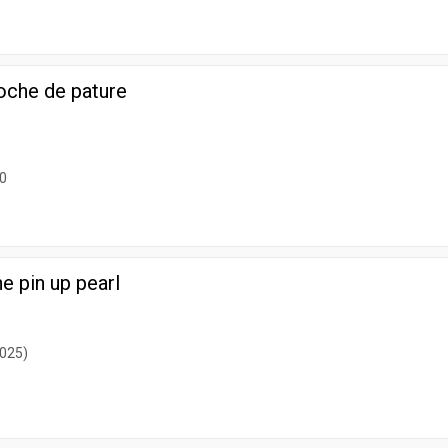
oche de pature
0
e pin up pearl
2025)
0