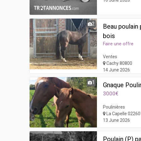
16 June 2026
2
Beau poulain 
bois
Faire une offre
Ventes
Cachy 80800
14 June 2026
1
Gnaque Poulin
3000€
Poulinières
La Capelle 02260
13 June 2026
Poulain (P) pa