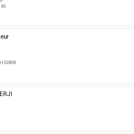
er
140
teur
art 02800
IERJI