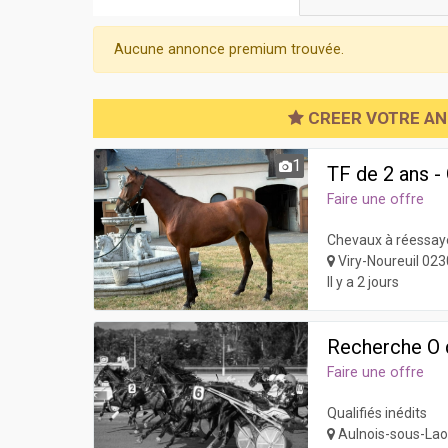
Aucune annonce premium trouvée.
CREER VOTRE A
1
TF de 2 ans 
Faire une offre
Chevaux à réessay
Viry-Noureuil 02
Il y a 2 jours
Recherche O q
Faire une offre
Qualifiés inédits
Aulnois-sous-La