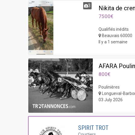
3
Nikita de cre
7500€
Qualifiés inédits
Beauvais 60000
Il y a 1 semaine
AFARA Poulin
800€
Poulinières
Longueval-Barbo
03 July 2026
SPIRIT TROT
Courtiers