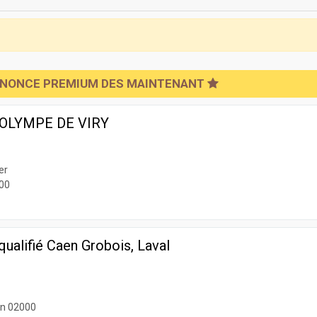
NNONCE PREMIUM DES MAINTENANT
- OLYMPE DE VIRY
er
300
ualifié Caen Grobois, Laval
on 02000