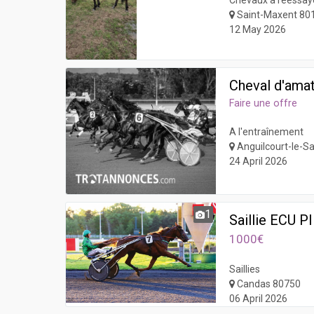
Chevaux à réessay
Saint-Maxent 80
12 May 2026
Cheval d'ama
Faire une offre
A l'entraînement
Anguilcourt-le-S
24 April 2026
1
Saillie ECU P
1000€
Saillies
Candas 80750
06 April 2026