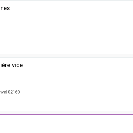
nnes
ière vide
nval 02160