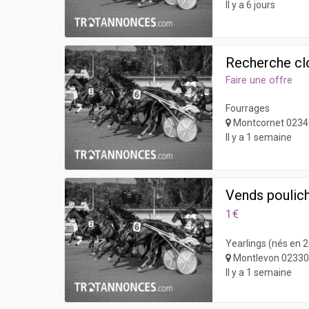
Il y a 6 jours
Recherche cl
Faire une offre
Fourrages
Montcornet 0234
Il y a 1 semaine
Vends poulich
1€
Yearlings (nés en 
Montlevon 0233
Il y a 1 semaine